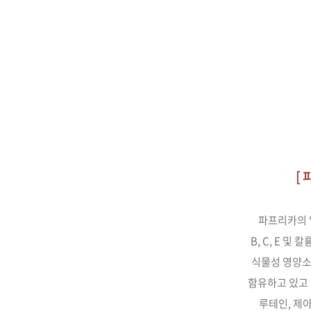
[
파프리카의
B, C, E 및 
식물성 영양
함유하고 있고
루테인,
제아