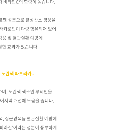
다 비타민C의
함량이 높습니다.
코펜 성분으로
활성산소 생성을
타카로틴이 다량 함유되어 있어
작용 및 혈관질환 예방에
월한 효과가 있습니다.
- 노란색 파프리카 -
하며, 노란색 색소인
루테인을
있어
시력 개선에 도움을 줍니다.
색, 심근경색등
혈관질환 예방에
'피라진'이라는 성분이
풍부하게