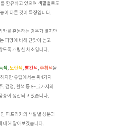
소를
함유하고 있으며
색깔별로도
능이 다른 것이 특징입니다.
리카를 혼동하는
경우가 많지만
는 피망에 비해 단맛이 높고
많도록 개량한 채소입니다.
녹색
,
노란색
,
빨간색
,
주황색
을
급하지만 유럽에서는
위4가지
주, 검정, 흰색 등
8~12가지의
 품종이
생산되고 있습니다.
소인 파프리카의
색깔별 성분과
에 대해
알아보겠습니다.