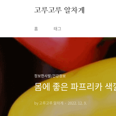
본문 바로가기
고루고루 알차게
홈
태그
정보한사발/건강정보
몸에 좋은 파프리카 색깔
by 고루고루 알차게
2022. 12. 9.