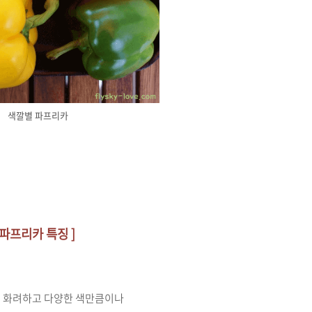
색깔별 파프리카
 파프리카 특징 ]
 화려하고 다양한
색만큼이나