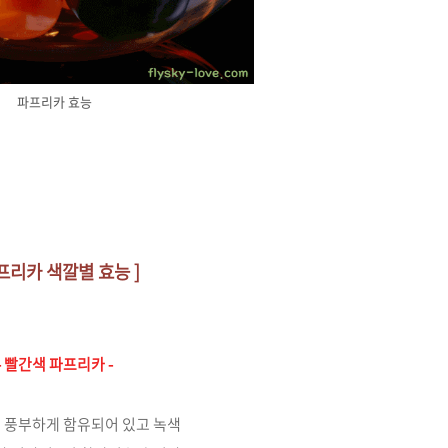
파프리카 효능
파프리카 색깔별 효능 ]
- 빨간색 파프리카 -
 풍부하게 함유되어 있고
녹색