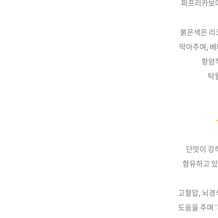
파프리카보
붉은색은 리
막아주며,
베
항암
탁
단맛이 강
함유하고 
고혈압, 뇌경
도움을 주며