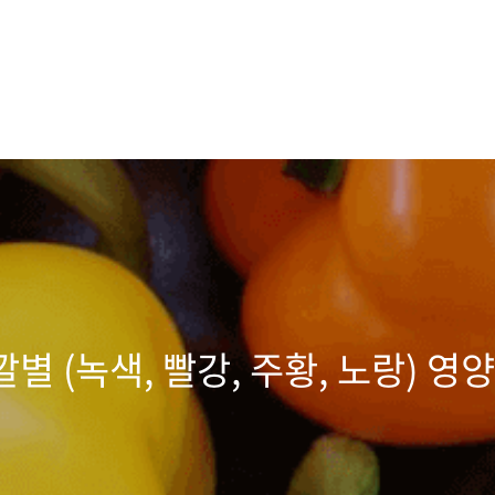
별 (녹색, 빨강, 주황, 노랑) 