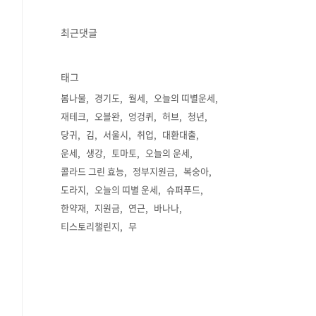
최근댓글
태그
봄나물
경기도
월세
오늘의 띠별운세
재테크
오블완
엉겅퀴
허브
청년
당귀
김
서울시
취업
대환대출
운세
생강
토마토
오늘의 운세
콜라드 그린 효능
정부지원금
복숭아
도라지
오늘의 띠별 운세
슈퍼푸드
한약재
지원금
연근
바나나
티스토리챌린지
무