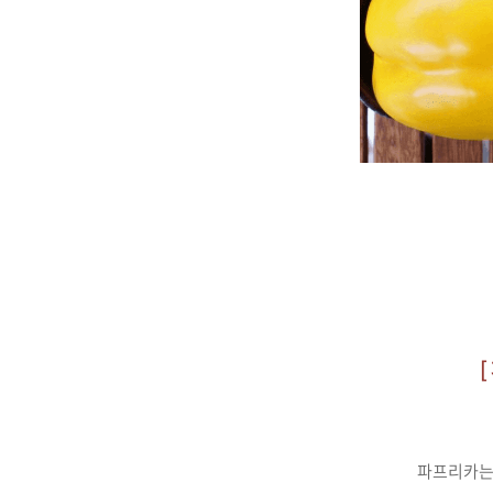
[
파프리카는