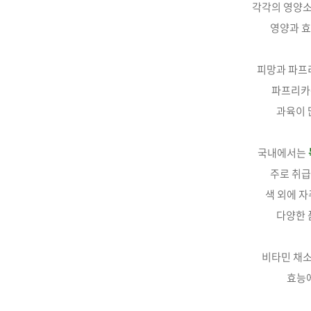
각각의 영양
영양과 효
피망과 파프
파프리카
과육이 
국내에서는
주로 취
색 외에 자
다양한
비타민 채
효능