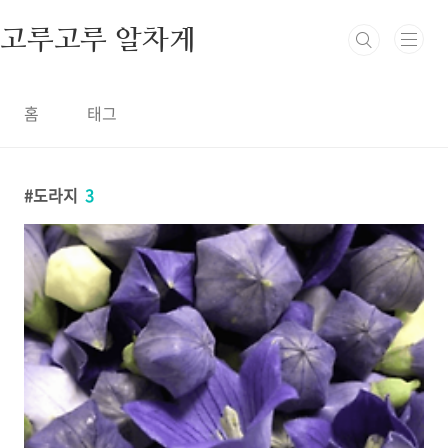
본문 바로가기
고루고루 알차게
홈
태그
도라지
3