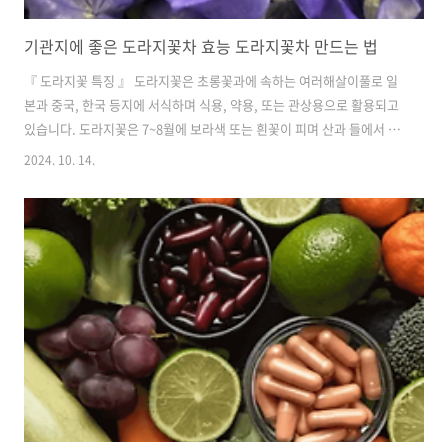
기관지에 좋은 도라지꽃차 효능 도라지꽃차 만드는 법
『 도라지꽃 특징 』 도라지꽃은 초롱꽃과에 속하는 여러해살이풀로 일
본과 중국, 한국 등지에 서식하며 식용, 약용, 또는 관상용으로 활용되고
있습니다. 도라지꽃은 7~8월에 보라색 또는 흰꽃이 피며 산과 들에서 흔
히 볼 수 있는 식물이며 주로 햇빛이 잘 들고 물이 잘 빠지는 곳에서 자랍
2024. 10. 14.
니다. 도라지꽃은 꽃을 따서 말려 차로 만들 수 있으며 다양한 건강 효능
도 지니고 있어 전통 약차로 잘 알려진 도라지꽃차의 주요 성분 및 효능
에 대해 알아보겠습니다. 『 도라지꽃차 주요 성분 및 효능 』 1. 면역력
강화 및 스트레스 해소 도라지꽃차에는 비타민C, 사포닌, 이눌린 등의 항
산화 물질이 풍부하게 함유되어 있어 면역체계를 강화해 주는 데 도움이
됩니다. 이에 따라 감염 및 질병으로부터 우리 몸을 보호해 ..