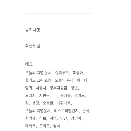
공지사항
최근댓글
태그
오늘의 띠별 운세
슈퍼푸드
복숭아
콜라드 그린 효능
오늘의 운세
바나나
당귀
서울시
정부지원금
청년
도라지
지원금
무
봄나물
경기도
김
생강
오블완
대환대출
오늘의 띠별운세
티스토리챌린지
운세
한약재
허브
취업
연근
엉겅퀴
재테크
토마토
월세