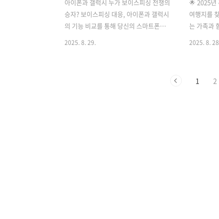
아이폰과 갤럭시 누가 보이스피싱 전쟁의
🌟 2025
승자? 보이스피싱 대응, 아이폰과 갤럭시
여행지를 찾
의 기능 비교를 통해 당신의 스마트폰이
는 가족과 
어떻게 사기 전화로부터 보호해주는지 알
는 절호의 
2025. 8. 29.
2025. 8. 28
아보겠습니다. 최신 AI 기술과 스마트한
둔 가족 단
차단 시스템으로 무장한 두 플랫폼의 경
는 힐링 여
쟁이 치열합니다.📱 갤럭시의 비장의 무
선한 국내 
1
2
기, AI 경고 시스템• 실시간 통화 분석 기
지를 소개해
능AI 기반 보이스피싱 감지: 갤럭시 스마
한곳 - 자연
트폰 기기 자체의 AI가 악성으로 의심되
펜시아 리조
는 메시지를 자동으로 분류하고 차단합니
고원 기후와
다월 500만건 데이터 기반: 월평균 약
포인트: 아
500만건의 KISA에 신고된 데이터를 기반
이터, 부모
으로 정확도를 높였습니다국내외 스팸 처
픽 유산 관광
리: 국내뿐만 아니라 해외 발신 스팸 메시
월 말~10
지도 효과적으로 처리 가능• 악성 앱 사전
라이브• 코
차단 솔루션설치 전 악성코드 감지: 공식
안목해변 커
앱스토어 등 공인된 경로가 아..
진 일출..