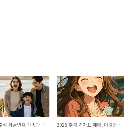
2025년 추석 황금연휴 가족과 함께 떠나는 국내 힐링 여행
2025 추석 기차표 예매, 이것만 알면 성공 (KTX, SRT 일정 및 꿀팁 총정리)