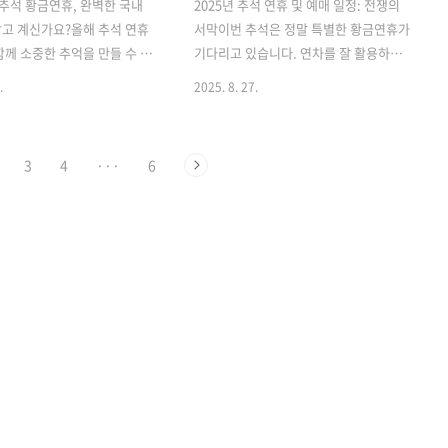
년 추석 황금연휴, 완벽한 국내
2025년 추석 연휴 및 예매 일정: 전쟁의
고 계신가요?올해 추석 연휴
서막이번 추석은 정말 특별한 황금연휴가
함께 소중한 추억을 만들 수 있
기다리고 있습니다. 연차를 잘 활용하면
기회입니다. 30-40대 자녀를
무려 10일까지 쉴 수 있는 기회라고 하니,
.
2025. 8. 27.
위 여행객과 부모님과 함께하
다들 설레는 마음으로 기다리고 있을 것
행을 계획하는 분들을 위해, 엄
같습니다. 하지만 그만큼 기차표 예매경
황금연휴 추석연휴 추천 여행
쟁도 치열할 것으로 예상되니, 미리미리
3
4
···
6
드립니다.🏔️ 강원도 가볼만
준비하는 것이 정말 중요하며 지금부터
과 힐링의 완벽 조화1. 평창 알
자세하게 알아보겠습니다.1. 2025년 추
트 일대• 추천 이유: 시원한
석 황금연휴 기간:10월 5일 (일) ~ 10월 8
 다양한 액티비티 • 가족 맞춤
일 (수) (대체공휴일 포함)예매 대상 기간:
이들을 위한 썰매장과 모험 놀
통상 연휴 시작 2-3일 전부터 연휴 마지막
님을 위한 온천과 산책로, 올림
날 다음날까지 포함됩니다. (예: 10월 3일
지 투어 가능• 베스트 시기: 9
~ 10월 9일)2. KTX (코레일) 예매 일정
월 초2. 강릉 바우길과 동해안 드
(예상): 경로·장애인 등 우선 예매: 2025
스 하이라이트: 경포대 해변 →
년 8월 26일 (화)일반 예매 (경부·경전·동
피거리 → 주문진 해변 / 정동
해선 등): 20..