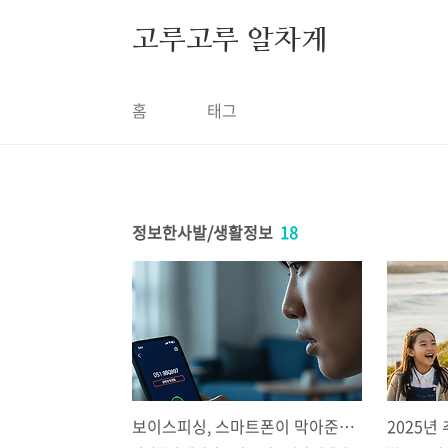
본문 바로가기
고루고루 알차게
홈
태그
정보한사발/생활정보
18
보이스피싱, 스마트폰이 막아준다 - 아이폰 vs 갤럭시 완벽 비교