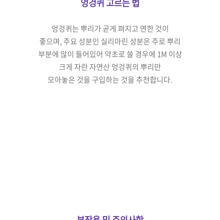
엉겅퀴 고르는 법
엉겅퀴는 뿌리가 곧게 펴지고
연한 것이
좋으며,
주요 성분인 실리마린 성분은
주로 뿌리
부분에 많이 들어있어
약초로 쓸 경우에 1M 이상
크게 자란 자연산 엉겅퀴의
뿌리만
모아놓은 것을
구입하는 것을 추천합니다.
부작용 및 주의사항