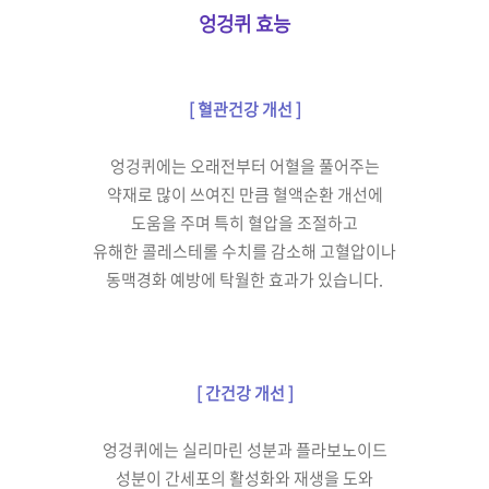
엉겅퀴 효능
[ 혈관건강 개선 ]
엉겅퀴에는 오래전부터
어혈을 풀어주는
약재로 많이 쓰여진 만큼
혈액순환 개선에
도움을 주며
특히 혈압을 조절하고
유해한 콜레스테롤 수치를
감소해 고혈압이나
동맥경화
예방에 탁월한 효과가 있습니다.
[ 간건강 개선 ]
엉겅퀴에는 실리마린 성분과
플라보노이드
성분이 간세포의
활성화와 재생을 도와