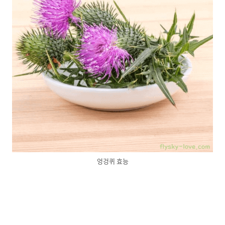
엉겅퀴 효능