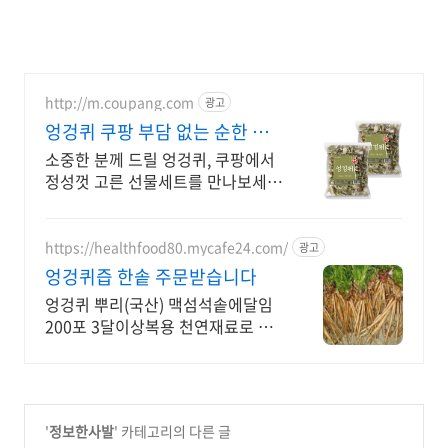
http://m.coupang.com
광고
엉겅퀴 쿠팡 부담 없는 순한 맛
과 향
소중한 분께 드릴 엉겅퀴, 쿠팡에서
정성껏 고른 선물세트를 만나보세
요. 끓이기만 하면 끝! 쿠팡에서 다
양한 한방재료 찾고 와우회원 혜택
도 누리세요.
https://healthfood80.mycafe24.com/
광고
엉겅퀴즙 한솥 주문받습니다
엉겅퀴 뿌리(국산) 맥섬석솥에달임
200포 3달이상복용 천연재료로 향
료색소 무첨가
'
정보한사발
' 카테고리의 다른 글