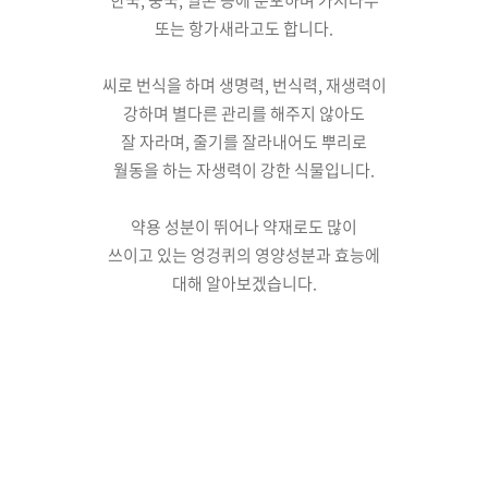
한국, 중국, 일본 등에 분포하며
가시나무
또는 항가새라고도 합니다.
씨로 번식을 하며 생명력, 번식력,
재생력이
강하며 별다른 관리를
해주지 않아도
잘 자라며,
줄기를 잘라내어도 뿌리로
월동을 하는 자생력이 강한 식물입니다.
약용 성분이 뛰어나 약재로도
많이
쓰이고 있는 엉겅퀴의
영양성분과 효능에
대해 알아보겠습니다.