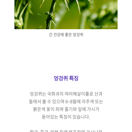
간 건강에 좋은 엉겅퀴
엉겅퀴 특징
엉겅퀴는 국화과의 여러해살이풀로
산과
들에서
볼 수 있으며 6~8월에
자주색 또는
붉은색 꽃이 피며
줄기와 잎에 가시가
돋아있는
특징이 있습니다.