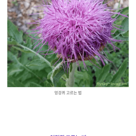
엉겅퀴 고르는 법