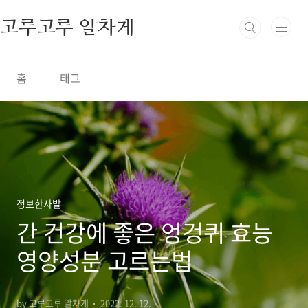
본문 바로가기
고루고루 알차게
홈
태그
정보한사발
간 건강에 좋은 엉겅퀴 효능
영양성분 고르는법
by 고루고루 알차게
2022. 12. 12.