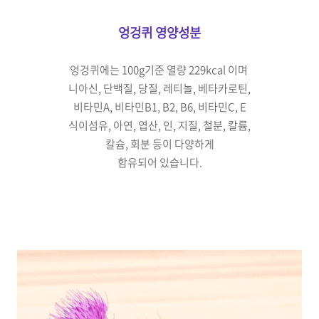
엉겅퀴 영양성분
엉겅퀴에는 100g기준
열량 229kcal 이며
니아신, 단백질, 당질, 레티놀,
베타카로틴,
비타민A, 비타민B1,
B2, B6, 비타민C, E
식이섬유,
아연, 엽산, 인, 지질, 철분, 칼륨,
칼슘, 회분 등이 다양하게
함유되어 있습니다.