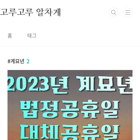
본문 바로가기
고루고루 알차게
홈
태그
계묘년
2