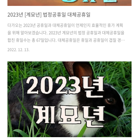
2023년 [계묘년] 법정공휴일 대체공휴일
다가오는 2023년 공휴일과 대체공휴일이 언제인지 효율적인 휴가 계획
을 위해 알아보겠습니다. 2023년 계묘년의 법정 공휴일과 대체공휴일을
합친 휴일수는 총 67일입니다. 대체공휴일은 휴일과 공휴일이 겹칠 경우
평일에 쉴 수 있도록 하여 공휴일이 줄어들지 않게 보장하는 제도입니다.
2022. 12. 13.
국정 공휴일에만 적용이 되니 신정, 현충일, 부처님 오신 날, 크리스마스
에는 적용되지 않습니다. 1월 :신정 (1/1) 일요일 , 설 연휴( 21~24일 ) 토
~화요일 / 24일은 대체휴일 2월 : 없음 3월 : 삼일절 (3/1) 수요일 4월 : 없
음 5월 : 어린이날 (5/5) 금요일, 석가탄신일 (5/27) 토요일 6월 : 현충일
(6/6) 화요일 7월 : 없음 8월 : 광복절 (8/15) 화요일 9월 : 추석 연휴 (9/..