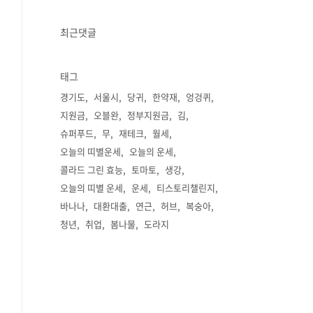
최근댓글
태그
경기도
서울시
당귀
한약재
엉겅퀴
지원금
오블완
정부지원금
김
슈퍼푸드
무
재테크
월세
오늘의 띠별운세
오늘의 운세
콜라드 그린 효능
토마토
생강
오늘의 띠별 운세
운세
티스토리챌린지
바나나
대환대출
연근
허브
복숭아
청년
취업
봄나물
도라지