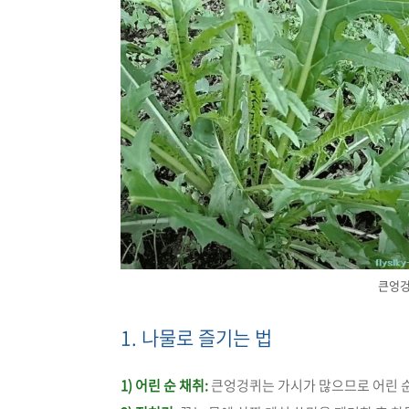
큰엉겅
1. 나물로 즐기는 법
1) 어린 순 채취:
큰엉겅퀴는 가시가 많으므로 어린 순