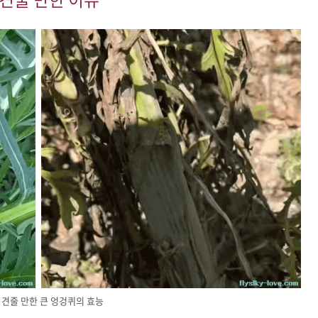
 견줄 만한 큰 엉겅퀴의 효능