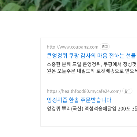
http://www.coupang.com
광고
큰엉겅퀴 쿠팡 감사의 마음 전하는 선물
소중한 분께 드릴 큰엉겅퀴, 쿠팡에서 정성껏
원은 오늘주문 내일도착 로켓배송으로 받으세
https://healthfood80.mycafe24.com/
광고
엉겅퀴즙 한솥 주문받습니다
엉겅퀴 뿌리(국산) 맥섬석솥에달임 200포