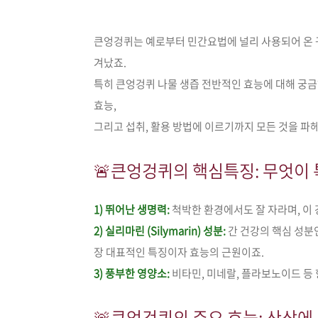
큰엉겅퀴는 예로부터 민간요법에 널리 사용되어 온 
겨났죠.
특히 큰엉겅퀴 나물 생즙 전반적인 효능에 대해 궁
효능,
그리고 섭취, 활용 방법에 이르기까지 모든 것을 파
🚨큰엉겅퀴의 핵심특징: 무엇이
1) 뛰어난 생명력:
척박한 환경에서도 잘 자라며, 이 
2) 실리마린 (Silymarin) 성분:
간 건강의 핵심 성분
장 대표적인 특징이자 효능의 근원이죠.
3) 풍부한 영양소:
비타민, 미네랄, 플라보노이드 등
🚨
큰엉겅퀴의 주요 효능: 산삼에