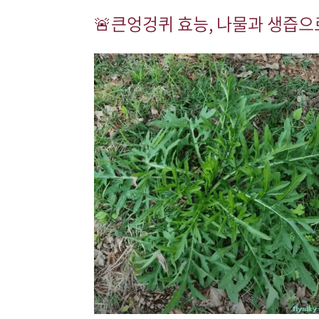
🚨
큰엉겅퀴 효능, 나물과 생즙으