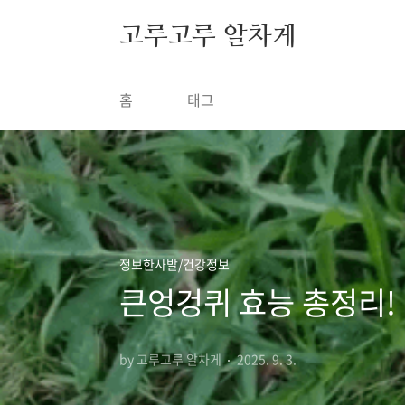
본문 바로가기
고루고루 알차게
홈
태그
정보한사발/건강정보
큰엉겅퀴 효능 총정리!
by 고루고루 알차게
2025. 9. 3.