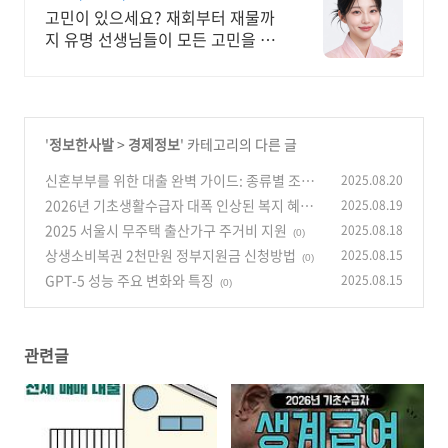
고민이 있으세요? 재회부터 재물까
지 유명 선생님들이 모든 고민을 해
결해 드립니다!
'
정보한사발
>
경제정보
' 카테고리의 다른 글
신혼부부를 위한 대출 완벽 가이드: 종류별 조건
2025.08.20
과 혜택 분석
2026년 기초생활수급자 대폭 인상된 복지 혜택
2025.08.19
(0)
총정리
2025 서울시 무주택 출산가구 주거비 지원
2025.08.18
(0)
(0)
상생소비복권 2천만원 정부지원금 신청방법
2025.08.15
(0)
GPT-5 성능 주요 변화와 특징
2025.08.15
(0)
관련글