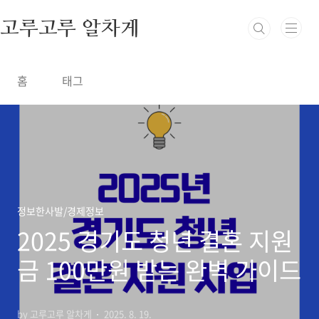
본문 바로가기
고루고루 알차게
홈
태그
정보한사발/경제정보
2025 경기도 청년 결혼 지원
금 100만원 받는 완벽 가이드
by 고루고루 알차게
2025. 8. 19.